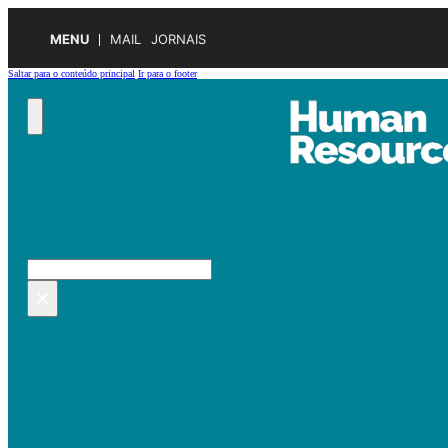
MENU
MAIL
JORNAIS
Saltar para o conteúdo principal
Ir para o footer
Pesquisar no site
Pesquisar
×