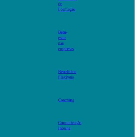
de
Formação
Bem-
estar
nas
empresas
Benefícios
Flexíveis
Coaching
Comunicação
Interna