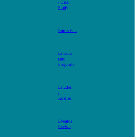
/ Case
Study
Entrevistas
Estórias
com
Propósito
Estudos
/
Análise
Eventos
Revista