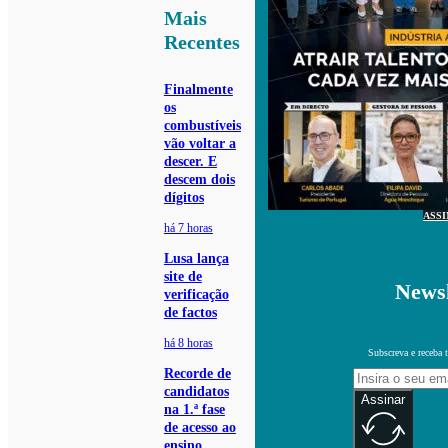
Mais
Recentes
Finalmente
os
combustíveis
vão voltar a
descer. E
descem dois
dígitos
ASS
há 7 horas
Lusa lança
site de
Newsl
verificação
de factos
há 8 horas
Subscreva e receba 
Recorde de
candidatos
Assinar
na 1.ª fase
de acesso ao
ensino