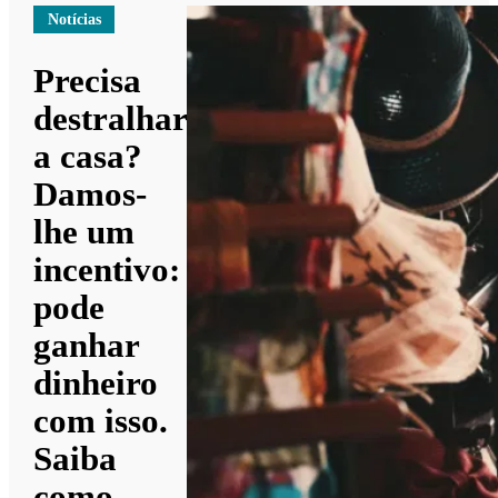
Notícias
Precisa
destralhar
a casa?
Damos-
lhe um
incentivo:
pode
ganhar
dinheiro
com isso.
Saiba
como