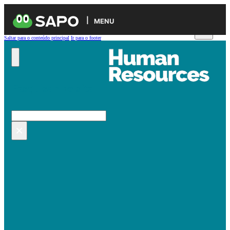
MENU
Saltar para o conteúdo principal
Ir para o footer
Pesquisar no site
Pesquisar
×