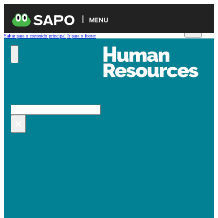
MENU
Saltar para o conteúdo principal
Ir para o footer
Pesquisar no site
Pesquisar
×