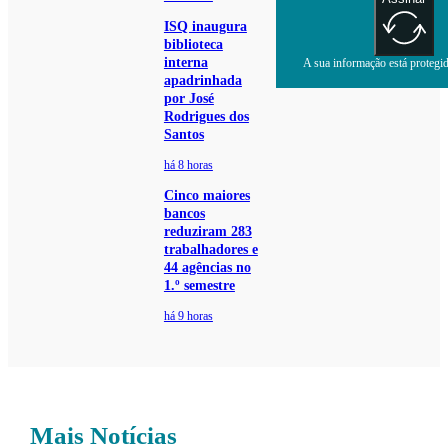
ISQ inaugura
biblioteca
interna
A sua informação está protegida
apadrinhada
por José
Rodrigues dos
Santos
há 8 horas
Cinco maiores
bancos
reduziram 283
trabalhadores e
44 agências no
1.º semestre
há 9 horas
Mais Notícias