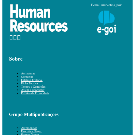
E-mail marketing por:
Sobre
Assinaturas
Contactos
Estatuto Editorial
Ficha Técnica
Termos e Condições
Assine a newsletter
Política de Privacidade
Grupo Multipublicações
Automonitor
Executive Digest
Forever Young