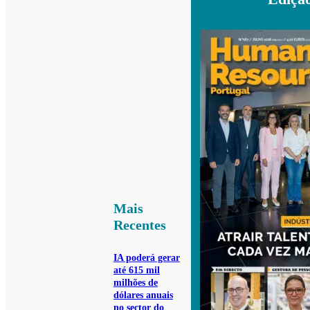
Mais
Recentes
IA poderá gerar
até 615 mil
milhões de
dólares anuais
no sector do