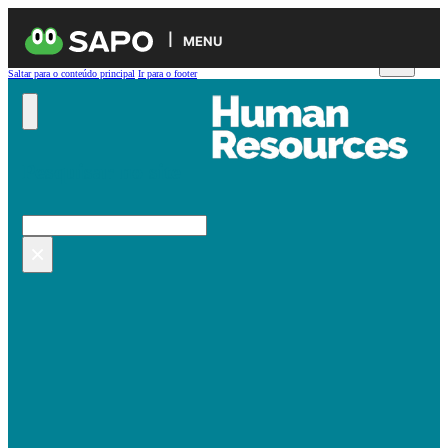
MENU
Saltar para o conteúdo principal
Ir para o footer
Pesquisar no site
Pesquisar
×