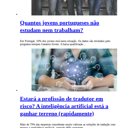
Quantos jovens portugueses não
estudam nem trabalham?
Em Portugal, 10% dos jovens está nesta situação. Os dados são revelados pelo
programa europeu Garantia Jovem. A baixa qualificação…
Estará a profissão de tradutor em
risco? A inteligência artificial está a
ganhar terreno (rapidamente)
Mais de 79% das empresas consideram muito valiosas as soluções de tradução com
recurso a inteligência artificial, contudo 40% contratam…