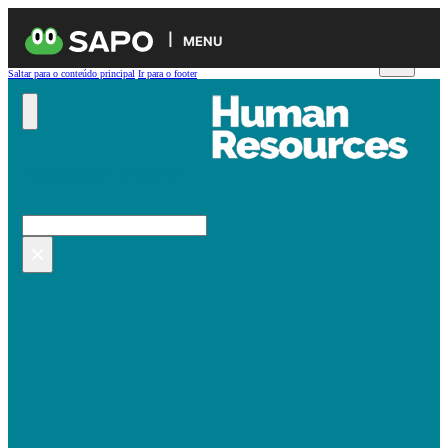
MENU
Saltar para o conteúdo principal
Ir para o footer
Pesquisar no site
Pesquisar
×