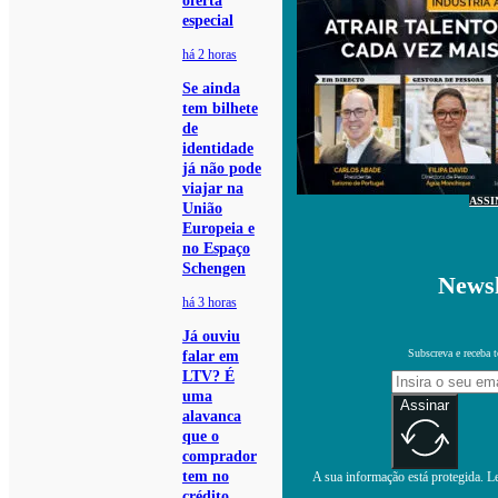
oferta
especial
há 2 horas
Se ainda
tem bilhete
de
identidade
já não pode
viajar na
ASSI
União
Europeia e
no Espaço
Schengen
Newsl
há 3 horas
Já ouviu
Subscreva e receba 
falar em
LTV? É
uma
Assinar
alavanca
que o
comprador
tem no
A sua informação está protegida. Le
crédito