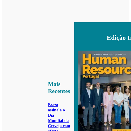
Edição 
Mais
Recentes
Braza
assinala o
Dia
Mundial da
Cerveja com