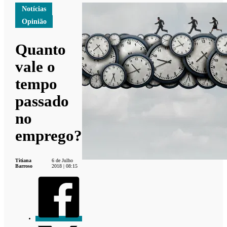
Notícias
Opinião
Quanto
vale o
tempo
passado
no
emprego?
Titiana
6 de Julho
Barroso
2018 | 08:15