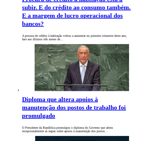
subir. E do crédito ao consumo também.
E a margem de lucro operacional dos
bancos?
A procura de crédito à habitação voltou a aumentar no primeiro trimestre deste ano,
face aos últimos três meses de…
Diploma que altera apoios à
manutenção dos postos de trabalho foi
promulgado
O Presidente da República promulgou o diploma do Governo que altera
excepcionalmente as regras sobre apoios à manutenção dos postos…