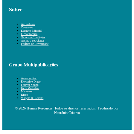
Sobre
Assinaturas
Contactos
Estatuto Editorial
Ficha Técnica
Termos e Condições
Assine a newsletter
Política de Privacidade
Grupo Multipublicações
Automonitor
Executive Digest
Forever Young
Kids Marketeer
Marketeer
Risco
Viagens & Resorts
© 2026 Human Resources. Todos os direitos reservados. | Produzido por:
Neurónio Criativo