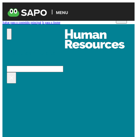
MENU
Saltar para o conteúdo principal
Ir para o footer
Pesquisar no site
Pesquisar
×