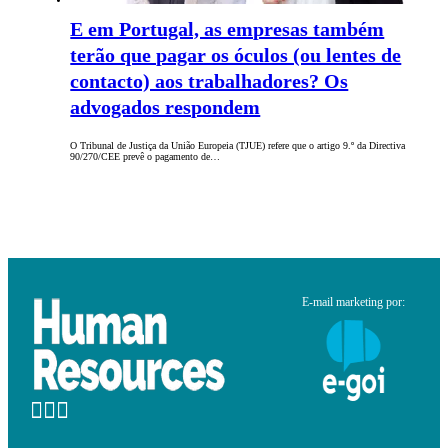
E em Portugal, as empresas também
terão que pagar os óculos (ou lentes de
contacto) aos trabalhadores? Os
advogados respondem
O Tribunal de Justiça da União Europeia (TJUE) refere que o artigo 9.º da Directiva
90/270/CEE prevê o pagamento de…
E-mail marketing por: