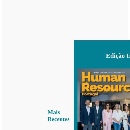
Edição 
Mais
Recentes