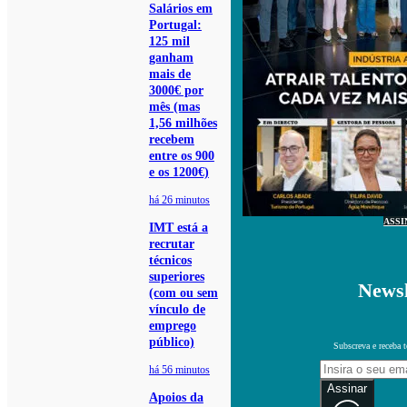
Salários em
Portugal:
125 mil
ganham
mais de
3000€ por
mês (mas
1,56 milhões
recebem
entre os 900
e os 1200€)
há 26 minutos
ASSI
IMT está a
recrutar
técnicos
superiores
Newsl
(com ou sem
vínculo de
emprego
público)
Subscreva e receba 
há 56 minutos
Assinar
Apoios da