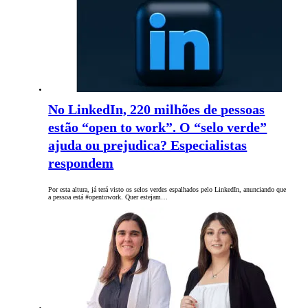
No LinkedIn, 220 milhões de pessoas
estão “open to work”. O “selo verde”
ajuda ou prejudica? Especialistas
respondem
Por esta altura, já terá visto os selos verdes espalhados pelo LinkedIn, anunciando que
a pessoa está #opentowork. Quer estejam…