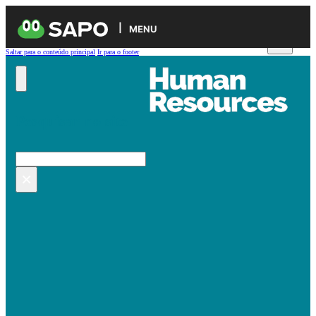
MENU
Saltar para o conteúdo principal
Ir para o footer
Pesquisar no site
Pesquisar
×