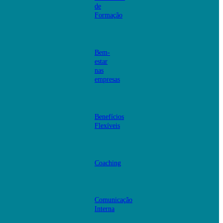
de
Formação
Bem-
estar
nas
empresas
Benefícios
Flexíveis
Coaching
Comunicação
Interna