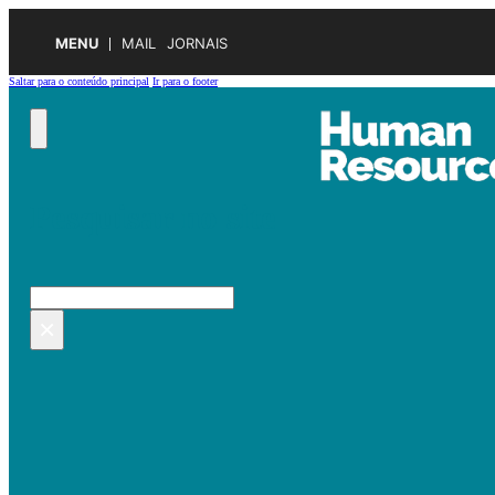
MENU
MAIL
JORNAIS
Saltar para o conteúdo principal
Ir para o footer
Pesquisar no site
Pesquisar
×