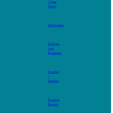
/ Case
Study
Entrevistas
Estórias
com
Propósito
Estudos
/
Análise
Eventos
Revista