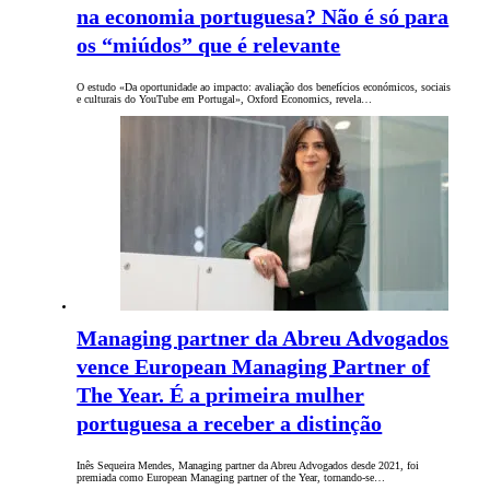
na economia portuguesa? Não é só para
os “miúdos” que é relevante
O estudo «Da oportunidade ao impacto: avaliação dos benefícios económicos, sociais
e culturais do YouTube em Portugal», Oxford Economics, revela…
Managing partner da Abreu Advogados
vence European Managing Partner of
The Year. É a primeira mulher
portuguesa a receber a distinção
Inês Sequeira Mendes, Managing partner da Abreu Advogados desde 2021, foi
premiada como European Managing partner of the Year, tornando-se…