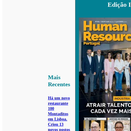
Edição 
Mais
Recentes
Há um novo
restaurante
100
Montaditos
em Lisboa.
Criou 13
novos postos