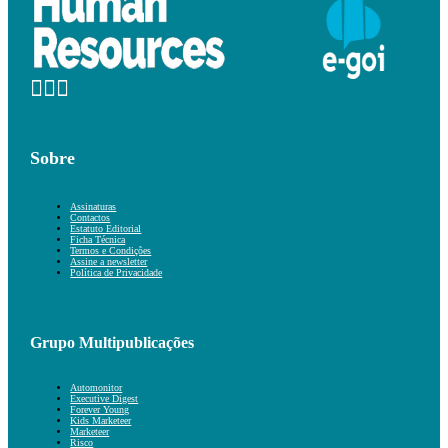
Sobre
Assinaturas
Contactos
Estatuto Editorial
Ficha Técnica
Termos e Condições
Assine a newsletter
Política de Privacidade
Grupo Multipublicações
Automonitor
Executive Digest
Forever Young
Kids Marketeer
Marketeer
Risco