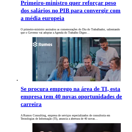
Primeiro-ministro quer reforçar peso
dos salários no PIB para convergir com
a média europeia
O primeiro-ministro assinalou as comemorações do Dia do Trabalhador, salientando
que o Governo vai adoptar a Agenda do Trabalho Digno…
Se procura emprego na área de TI, esta
empresa tem 40 novas oportunidades de
carreira
A Rumos Consulting, empresa de serviços especializados de consultoria em
Tecnologias de Informação (TI), anuncia a abertura de 40 novas…