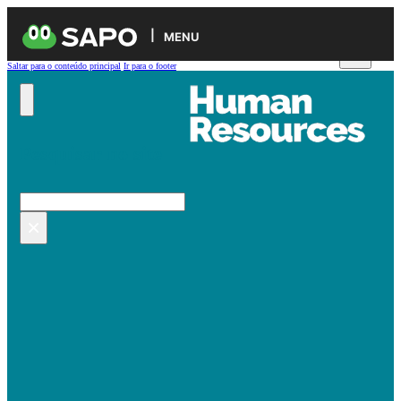
MENU
Saltar para o conteúdo principal
Ir para o footer
Pesquisar no site
Pesquisar
×