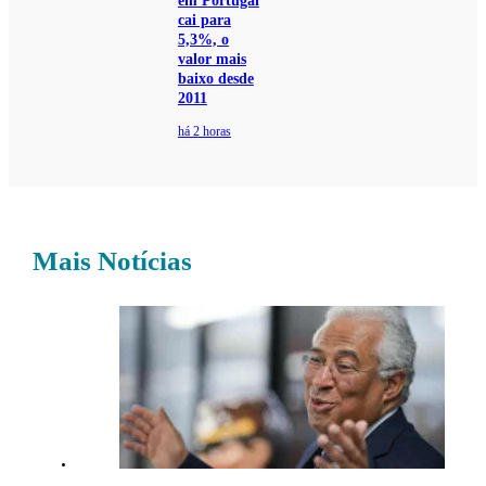
em Portugal
cai para
5,3%, o
valor mais
baixo desde
2011
há 2 horas
Mais Notícias