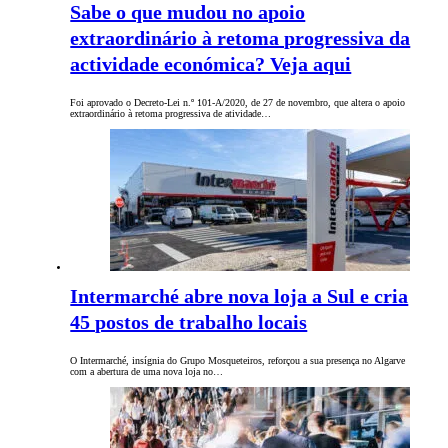
Sabe o que mudou no apoio
extraordinário à retoma progressiva da
actividade económica? Veja aqui
Foi aprovado o Decreto-Lei n.º 101-A/2020, de 27 de novembro, que altera o apoio
extraordinário à retoma progressiva de atividade…
Intermarché abre nova loja a Sul e cria
45 postos de trabalho locais
O Intermarché, insígnia do Grupo Mosqueteiros, reforçou a sua presença no Algarve
com a abertura de uma nova loja no…