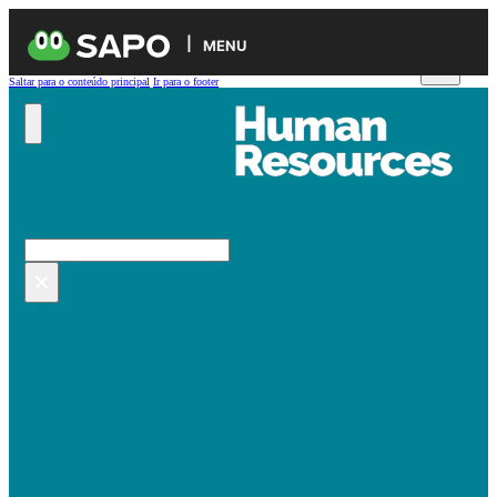
MENU
Saltar para o conteúdo principal
Ir para o footer
Pesquisar no site
Pesquisar
×