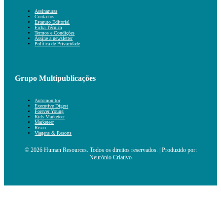
Assinaturas
Contactos
Estatuto Editorial
Ficha Técnica
Termos e Condições
Assine a newsletter
Política de Privacidade
Grupo Multipublicações
Automonitor
Executive Digest
Forever Young
Kids Marketeer
Marketeer
Risco
Viagens & Resorts
© 2026 Human Resources. Todos os direitos reservados. | Produzido por:
Neurónio Criativo