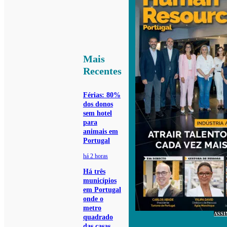
Mais
Recentes
Férias: 80%
dos donos
sem hotel
para
animais em
Portugal
há 2 horas
Há três
municípios
em Portugal
onde o
metro
ASSI
quadrado
das casas