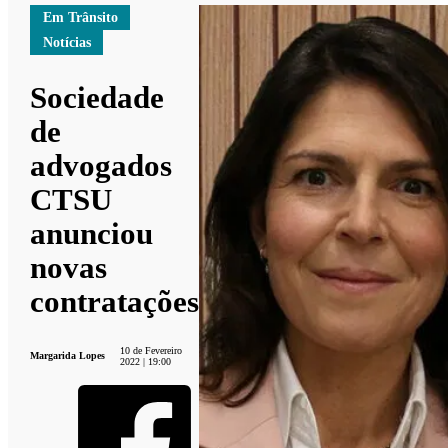
Em Trânsito
Notícias
Sociedade
de
advogados
CTSU
anunciou
novas
contratações
10 de Fevereiro
Margarida Lopes
2022 | 19:00