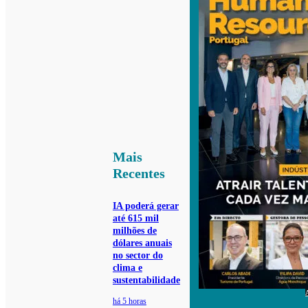
Mais
Recentes
IA poderá gerar
até 615 mil
milhões de
dólares anuais
no sector do
clima e
sustentabilidade
há 5 horas