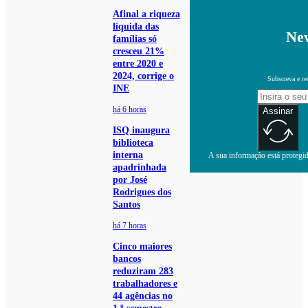
Afinal a riqueza
líquida das
New
famílias só
cresceu 21%
entre 2020 e
2024, corrige o
Subscreva e re
INE
há 6 horas
Assinar
ISQ inaugura
biblioteca
interna
A sua informação está protegida
apadrinhada
por José
Rodrigues dos
Santos
há 7 horas
Cinco maiores
bancos
reduziram 283
trabalhadores e
44 agências no