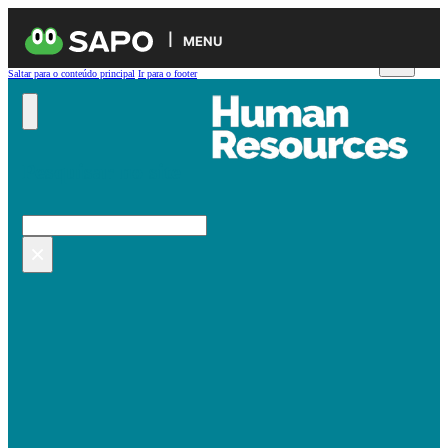
MENU
Saltar para o conteúdo principal
Ir para o footer
Pesquisar no site
Pesquisar
×