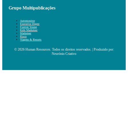
Grupo Multipublicações
Automonitor
Executive Digest
Forever Young
Kids Marketeer
Marketeer
Risco
Viagens & Resorts
© 2026 Human Resources. Todos os direitos reservados. | Produzido por:
Neurónio Criativo