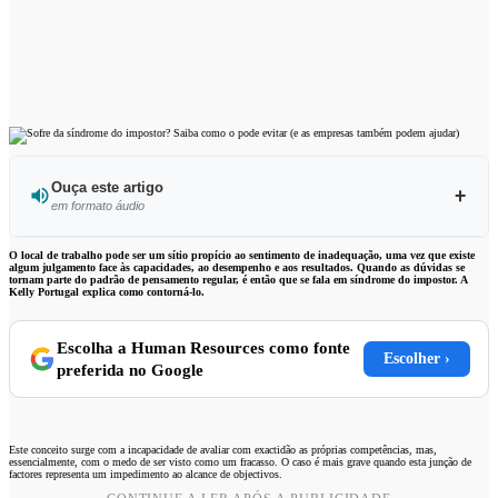
Ouça este artigo
em formato áudio
Ouvir este artigo
O local de trabalho pode ser um sítio propício ao sentimento de inadequação, uma vez que existe
algum julgamento face às capacidades, ao desempenho e aos resultados. Quando as dúvidas se
tornam parte do padrão de pensamento regular, é então que se fala em síndrome do impostor. A
Kelly Portugal explica como contorná-lo.
Escolha a Human Resources como fonte
Escolher ›
preferida no Google
Este conceito surge com a incapacidade de avaliar com exactidão as próprias competências, mas,
essencialmente, com o medo de ser visto como um fracasso. O caso é mais grave quando esta junção de
factores representa um impedimento ao alcance de objectivos.