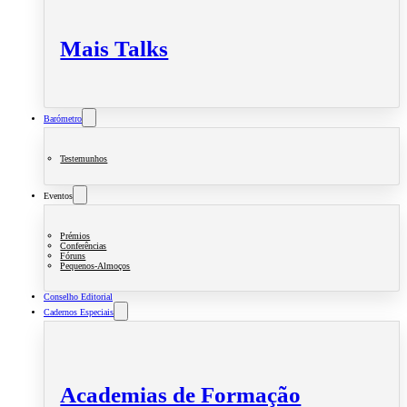
Mais Talks
Barómetro
Testemunhos
Eventos
Prémios
Conferências
Fóruns
Pequenos-Almoços
Conselho Editorial
Cadernos Especiais
Academias de Formação