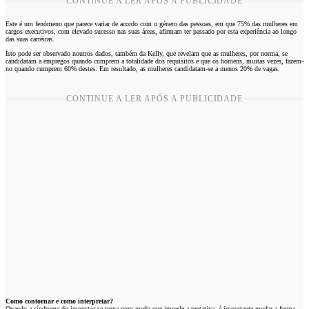
CONTINUE A LER APÓS A PUBLICIDADE
Este é um fenómeno que parece variar de acordo com o género das pessoas, em que 75% das mulheres em
cargos executivos, com elevado sucesso nas suas áreas, afirmam ter passado por esta experiência ao longo
das suas carreiras.
Isto pode ser observado noutros dados, também da Kelly, que revelam que as mulheres, por norma, se
candidatam a empregos quando cumprem a totalidade dos requisitos e que os homens, muitas vezes, fazem-
no quando cumprem 60% destes. Em resultado, as mulheres candidatam-se a menos 20% de vagas.
CONTINUE A LER APÓS A PUBLICIDADE
Como contornar e como interpretar?
Quando a síndrome do impostor se torna num medo que impede a tentativa, é importante mudar a forma