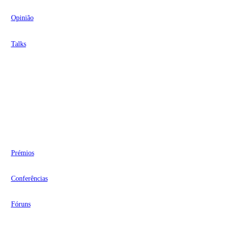
Opinião
Talks
Videocasts
Eventos
Prémios
Conferências
Fóruns