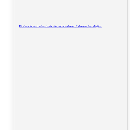
Finalmente os combustíveis vão voltar a descer. E descem dois dígitos