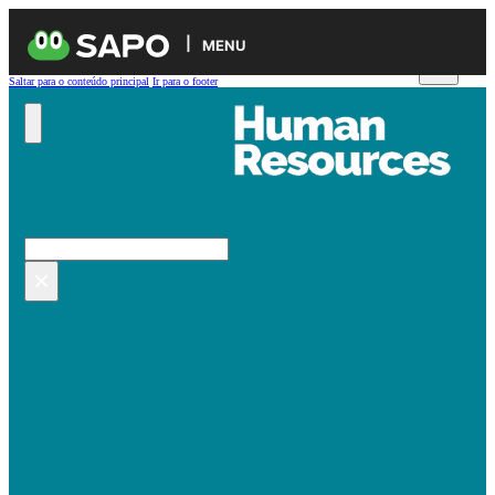
MENU
Saltar para o conteúdo principal
Ir para o footer
Pesquisar no site
Pesquisar
×