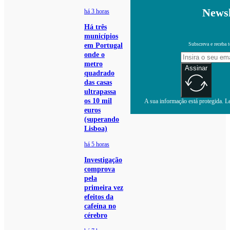
Newsl
há 3 horas
Há três
municípios
Subscreva e receba 
em Portugal
onde o
metro
Assinar
quadrado
das casas
ultrapassa
os 10 mil
A sua informação está protegida. Le
euros
(superando
Lisboa)
há 5 horas
Investigação
comprova
pela
primeira vez
efeitos da
cafeína no
cérebro