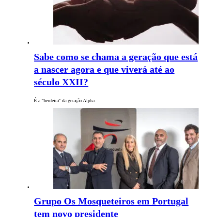
Sabe como se chama a geração que está
a nascer agora e que viverá até ao
século XXII?
É a "herdeira" da geração Alpha.
Grupo Os Mosqueteiros em Portugal
tem novo presidente