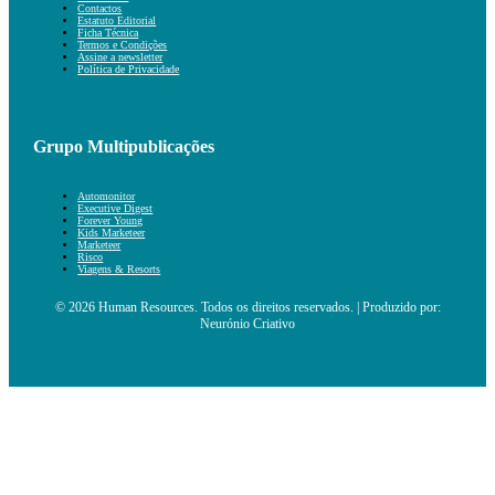
Contactos
Estatuto Editorial
Ficha Técnica
Termos e Condições
Assine a newsletter
Política de Privacidade
Grupo Multipublicações
Automonitor
Executive Digest
Forever Young
Kids Marketeer
Marketeer
Risco
Viagens & Resorts
© 2026 Human Resources. Todos os direitos reservados. | Produzido por:
Neurónio Criativo