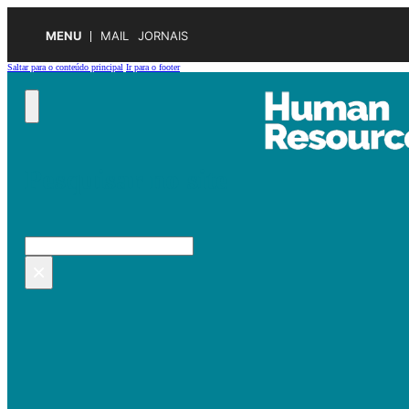
MENU
MAIL
JORNAIS
Saltar para o conteúdo principal
Ir para o footer
Pesquisar no site
Pesquisar
×