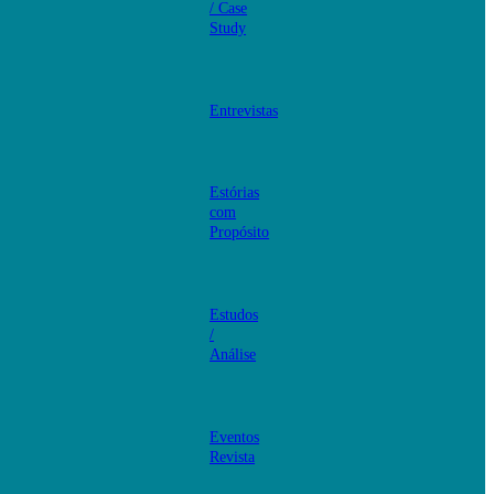
/ Case
Study
Entrevistas
Estórias
com
Propósito
Estudos
/
Análise
Eventos
Revista