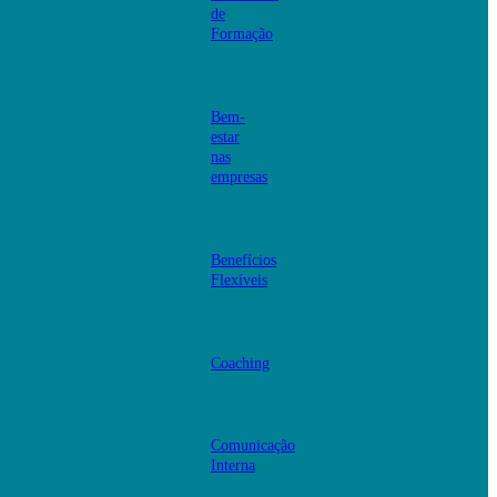
de
Formação
Bem-
estar
nas
empresas
Benefícios
Flexíveis
Coaching
Comunicação
Interna