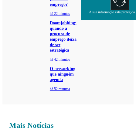
emprego?
A sua informação está protegida. 
há 22 minutos
Doomjobbing:
quando a
procura de
emprego deixa
de ser
estratégica
há 42 minutos
O networking
que ninguém
agenda
há 52 minutos
Mais Notícias