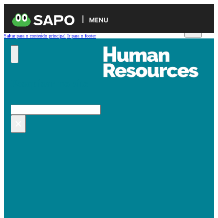
MENU
Saltar para o conteúdo principal
Ir para o footer
Pesquisar no site
Pesquisar
×