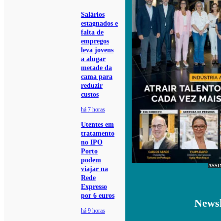
Salários
estagnados e
falta de
empregos
leva jovens
a alugar
metade da
cama para
reduzir
custos
há 7 horas
Utentes em
tratamento
no IPO
Porto
podem
ASSI
viajar na
Rede
Expresso
por 6 euros
Newsl
há 9 horas