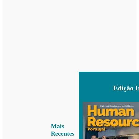
Edição 
Mais
Recentes