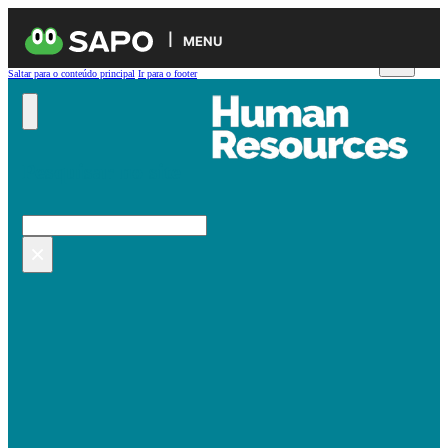
MENU
Saltar para o conteúdo principal
Ir para o footer
Pesquisar no site
Pesquisar
×