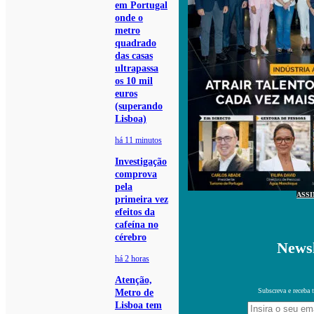
em Portugal
onde o
metro
quadrado
das casas
ultrapassa
os 10 mil
euros
(superando
Lisboa)
há 11 minutos
Investigação
comprova
pela
ASS
primeira vez
efeitos da
cafeína no
cérebro
Newsl
há 2 horas
Atenção,
Subscreva e receba 
Metro de
Lisboa tem