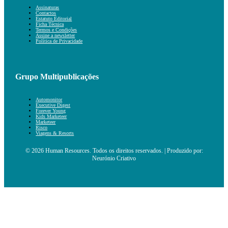
Assinaturas
Contactos
Estatuto Editorial
Ficha Técnica
Termos e Condições
Assine a newsletter
Política de Privacidade
Grupo Multipublicações
Automonitor
Executive Digest
Forever Young
Kids Marketeer
Marketeer
Risco
Viagens & Resorts
© 2026 Human Resources. Todos os direitos reservados. | Produzido por:
Neurónio Criativo