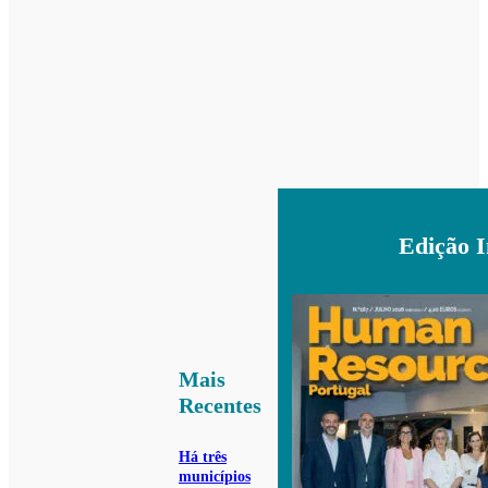
Edição 
Mais
Recentes
Há três
municípios