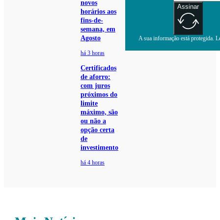
novos
Assinar
horários aos
fins-de-
semana, em
Agosto
A sua informação está protegida. Le
há 3 horas
Certificados
de aforro:
com juros
próximos do
limite
máximo, são
ou não a
opção certa
de
investimento
há 4 horas