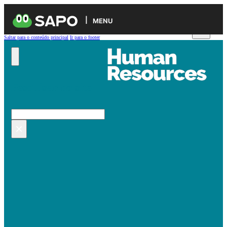
MENU
Saltar para o conteúdo principal
Ir para o footer
Pesquisar no site
Pesquisar
×