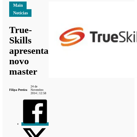
Main
Notícias
True-
Skills
apresenta
novo
master
24 de
Filipa Pereira
Novembro
2014 | 12:58