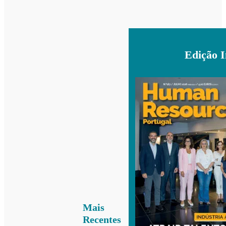
Edição 
Mais
Recentes