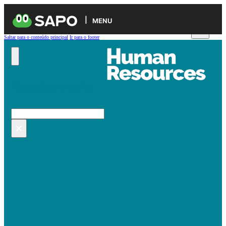
MENU
Saltar para o conteúdo principal
Ir para o footer
Pesquisar no site
Pesquisar
×