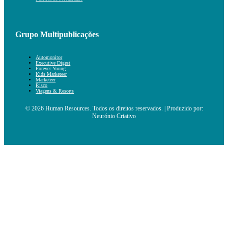
Grupo Multipublicações
Automonitor
Executive Digest
Forever Young
Kids Marketeer
Marketeer
Risco
Viagens & Resorts
© 2026 Human Resources. Todos os direitos reservados. | Produzido por:
Neurónio Criativo