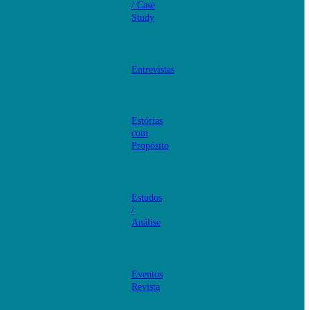
/ Case
Study
Entrevistas
Estórias
com
Propósito
Estudos
/
Análise
Eventos
Revista