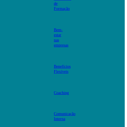
de
Formação
Bem-
estar
nas
empresas
Benefícios
Flexíveis
Coaching
Comunicação
Interna