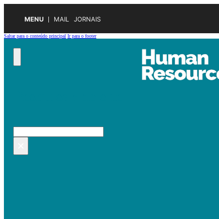
MENU
MAIL
JORNAIS
Saltar para o conteúdo principal
Ir para o footer
Pesquisar no site
Pesquisar
×