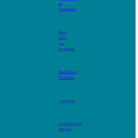
de
Formação
Bem-
estar
nas
empresas
Benefícios
Flexíveis
Coaching
Comunicação
Interna