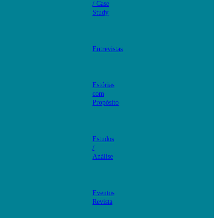
/ Case
Study
Entrevistas
Estórias
com
Propósito
Estudos
/
Análise
Eventos
Revista