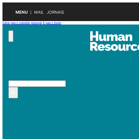
MENU
MAIL
JORNAIS
Saltar para o conteúdo principal
Ir para o footer
Pesquisar no site
Pesquisar
×