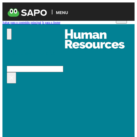
MENU
Saltar para o conteúdo principal
Ir para o footer
Pesquisar no site
Pesquisar
×