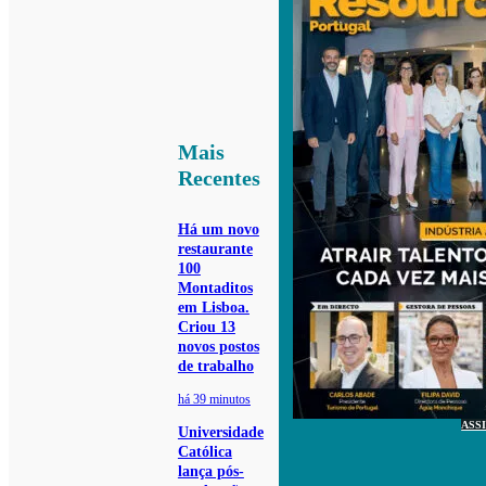
Mais
Recentes
Há um novo
restaurante
100
Montaditos
em Lisboa.
Criou 13
novos postos
de trabalho
há 39 minutos
ASS
Universidade
Católica
lança pós-