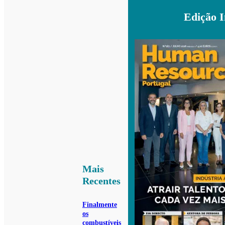
Edição 
Mais
Recentes
Finalmente
os
combustíveis