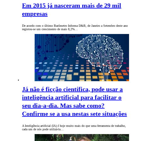
Em 2015 já nasceram mais de 29 mil
empresas
De acordo com o último Barómetro Informa D&B, de Janeiro a Setembro deste ano
registou-se um crescimento de mais 8,2%…
Já não é ficção científica, pode usar a
inteligência artificial para facilitar o
seu dia-a-dia. Mas sabe como?
Confirme se a usa nestas sete situações
A Inteligência artificial (IA) é hoje muito mais do que uma ferramenta de trabalho,
cada um de nós pode utilizá-la…