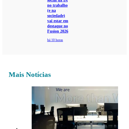
social da IA
no trabalho
(e na
sociedade)
vai estar em
destaque no
Fusion 2026
há 10 horas
Mais Notícias