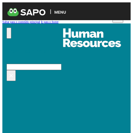
MENU
Saltar para o conteúdo principal
Ir para o footer
Pesquisar no site
Pesquisar
×