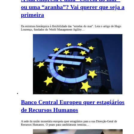
ou uma “aranha”? Vai querer que seja a
primeira
Da estrutura hierárquica à flexibilidade das "estrelas do mar". Leia o artigo de Hugo
Lourenço, fundador do World Management Agility…
Banco Central Europeu quer estagiários
de Recursos Humanos
A sede da união monetária europeia quer estagiários para a sua Direcção-Geral de
Recursos Humanos. O prazo para candidaturas termina…