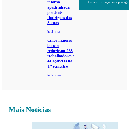
interna
A sua informação está protegida
apadrinhada
por José
Rodrigues dos
Santos
há 5 horas
Cinco maiores
bancos
reduziram 283
trabalhadores e
44 agências no
1.º semestre
há 5 horas
Mais Notícias