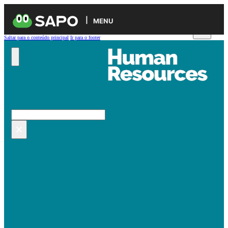
MENU
Saltar para o conteúdo principal
Ir para o footer
Pesquisar no site
Pesquisar
×