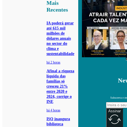
Mais
Recentes
IA poderá gerar
até 615 mil
milhões de
dólares anuais
no sector do
clima e
sustentabilidade
há 2 horas
Afinal a riqueza
líquida das
New
famílias só
cresceu 21%
entre 2020 e
2024, corrige o
Subscreva e re
INE
há 4 horas
Assinar
ISQ inaugura
biblioteca