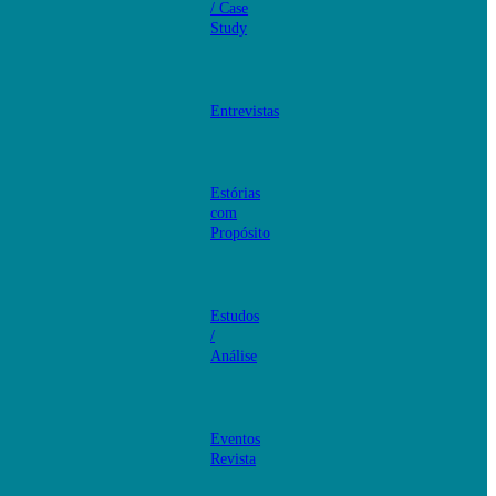
/ Case
Study
Entrevistas
Estórias
com
Propósito
Estudos
/
Análise
Eventos
Revista