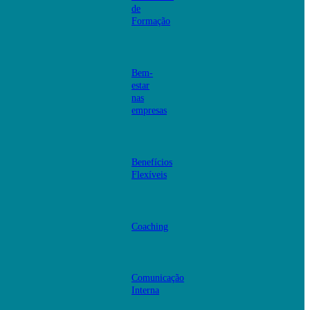
de
Formação
Bem-
estar
nas
empresas
Benefícios
Flexíveis
Coaching
Comunicação
Interna