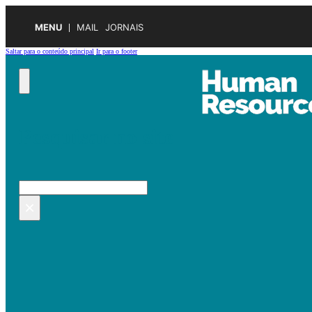
MENU
MAIL
JORNAIS
Saltar para o conteúdo principal
Ir para o footer
Pesquisar no site
Pesquisar
×