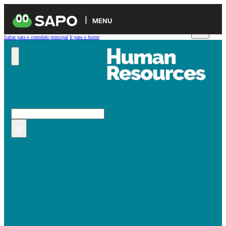
MENU
Saltar para o conteúdo principal
Ir para o footer
Pesquisar no site
Pesquisar
×