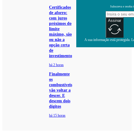
Subscreva e receba 
Certificados
de aforro:
com juros
Assinar
próximos do
limite
máximo, são
ou não a
A sua informação está protegida. Le
opção certa
de
investimento
há 2 horas
Finalmente
os
combustíveis
vão voltar a
descer. E
descem dois
dígitos
há 15 horas