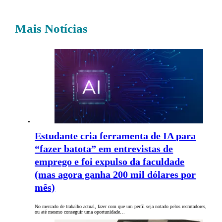
Mais Notícias
Estudante cria ferramenta de IA para
“fazer batota” em entrevistas de
emprego e foi expulso da faculdade
(mas agora ganha 200 mil dólares por
mês)
No mercado de trabalho actual, fazer com que um perfil seja notado pelos recrutadores,
ou até mesmo conseguir uma oportunidade…