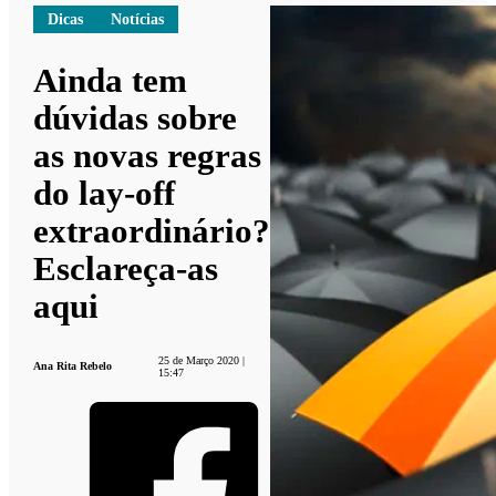
Dicas
Notícias
Ainda tem
dúvidas sobre
as novas regras
do lay-off
extraordinário?
Esclareça-as
aqui
25 de Março 2020 |
Ana Rita Rebelo
15:47