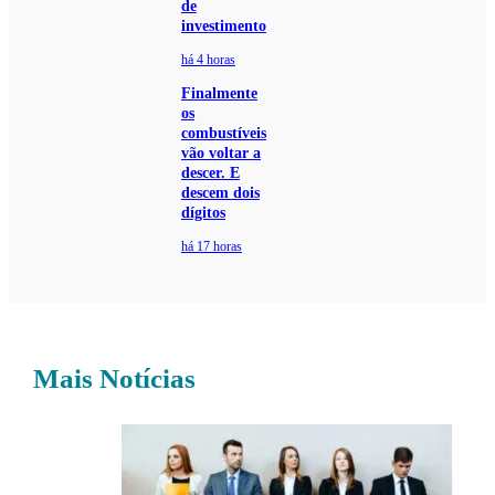
de
investimento
há 4 horas
Finalmente
os
combustíveis
vão voltar a
descer. E
descem dois
dígitos
há 17 horas
Mais Notícias