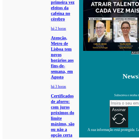
primeira vez
efeitos da
cafeína no
cérebro
há 2 horas
Atenção,
Metro de
Lisboa tem
ASS
novos
horários aos
fins-de-
semana, em
Newsl
Agosto
há 3 horas
Subscreva e receba 
Certificados
de aforro:
com juros
Assinar
próximos do
limite
máximo, são
ou não a
A sua informação está protegida. Le
opção certa