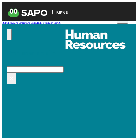
MENU
Saltar para o conteúdo principal
Ir para o footer
Pesquisar no site
Pesquisar
×