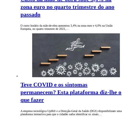
zona euro no quarto trimestre do ano
passado
O custo horário da mão-de-obra aumentou 3,4% na zona euro e 4,0% na União
Europeia, no quarto trimestre de 2023,…
Teve COVID e os sintomas
permanecem? Esta plataforma diz-lhe o
que fazer
A empresa tecnológica UpHill e a Direcção-Geral da Saúde (DGS) disponibilizam uma
plataforma interactiva para que o cidadão saiba identificar os sinais…