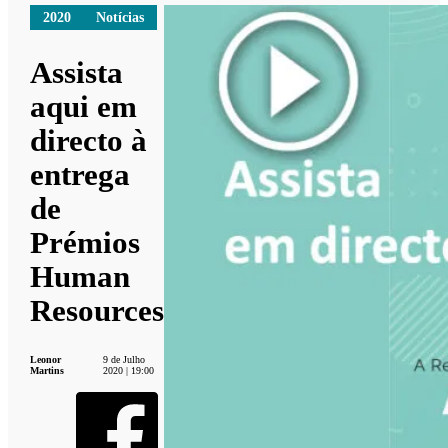
2020
Notícias
Assista
aqui em
directo à
entrega
de
Prémios
Human
Resources
Leonor
9 de Julho
Martins
2020 | 19:00