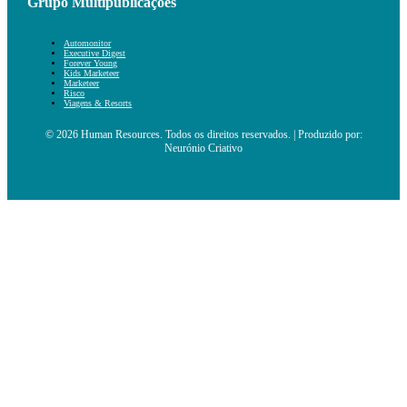
Grupo Multipublicações
Automonitor
Executive Digest
Forever Young
Kids Marketeer
Marketeer
Risco
Viagens & Resorts
© 2026 Human Resources. Todos os direitos reservados. | Produzido por:
Neurónio Criativo