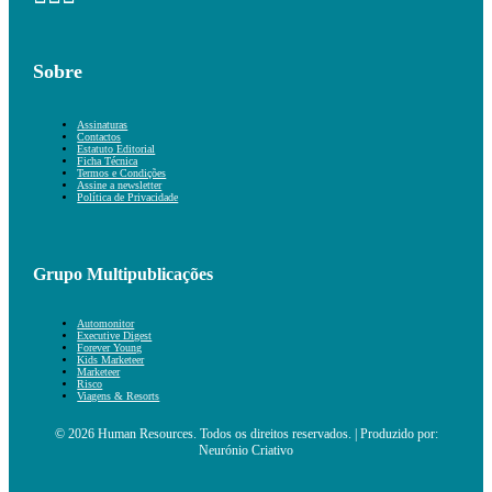
Sobre
Assinaturas
Contactos
Estatuto Editorial
Ficha Técnica
Termos e Condições
Assine a newsletter
Política de Privacidade
Grupo Multipublicações
Automonitor
Executive Digest
Forever Young
Kids Marketeer
Marketeer
Risco
Viagens & Resorts
© 2026 Human Resources. Todos os direitos reservados. | Produzido por:
Neurónio Criativo