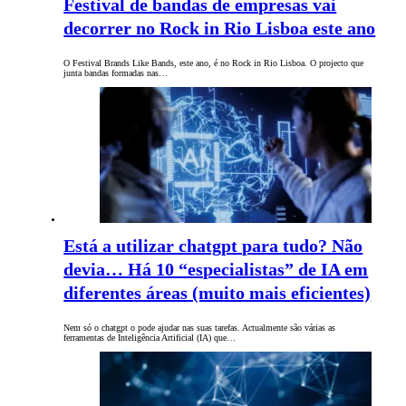
Festival de bandas de empresas vai
decorrer no Rock in Rio Lisboa este ano
O Festival Brands Like Bands, este ano, é no Rock in Rio Lisboa. O projecto que
junta bandas formadas nas…
Está a utilizar chatgpt para tudo? Não
devia… Há 10 “especialistas” de IA em
diferentes áreas (muito mais eficientes)
Nem só o chatgpt o pode ajudar nas suas tarefas. Actualmente são várias as
ferramentas de Inteligência Artificial (IA) que…