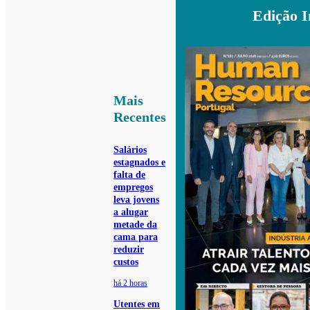
Edição 
Mais
Recentes
Salários
estagnados e
falta de
empregos
leva jovens
a alugar
metade da
cama para
reduzir
custos
há 2 horas
Utentes em