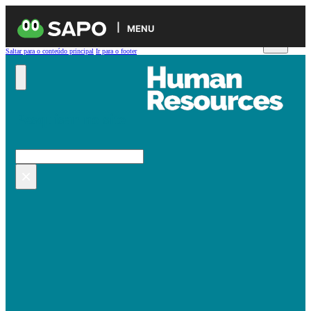
MENU
Saltar para o conteúdo principal
Ir para o footer
Pesquisar no site
Pesquisar
×