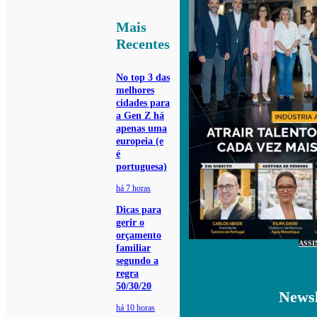
Mais
Recentes
No top 3 das
melhores
cidades para
a Gen Z há
apenas uma
europeia (e
é
portuguesa)
há 7 horas
Dicas para
gerir o
orçamento
ASSI
familiar
segundo a
regra
50/30/20
Newsl
há 10 horas