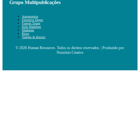
Grupo Multipublicações
Automonitor
Executive Digest
Forever Young
Kids Marketeer
Marketeer
Risco
Viagens & Resorts
© 2026 Human Resources. Todos os direitos reservados. | Produzido por:
Neurónio Criativo