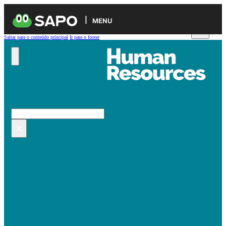
MENU
Saltar para o conteúdo principal
Ir para o footer
Pesquisar no site
Pesquisar
×