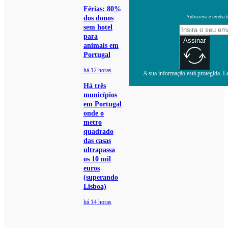
Férias: 80%
Subscreva e receba 
dos donos
sem hotel
para
Assinar
animais em
Portugal
há 12 horas
A sua informação está protegida. Le
Há três
municípios
em Portugal
onde o
metro
quadrado
das casas
ultrapassa
os 10 mil
euros
(superando
Lisboa)
há 14 horas