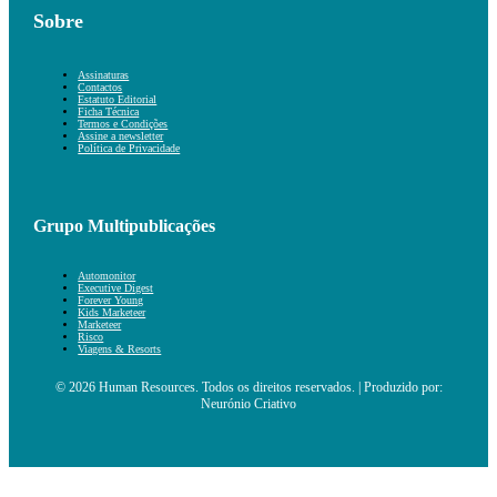
Sobre
Assinaturas
Contactos
Estatuto Editorial
Ficha Técnica
Termos e Condições
Assine a newsletter
Política de Privacidade
Grupo Multipublicações
Automonitor
Executive Digest
Forever Young
Kids Marketeer
Marketeer
Risco
Viagens & Resorts
© 2026 Human Resources. Todos os direitos reservados. | Produzido por:
Neurónio Criativo