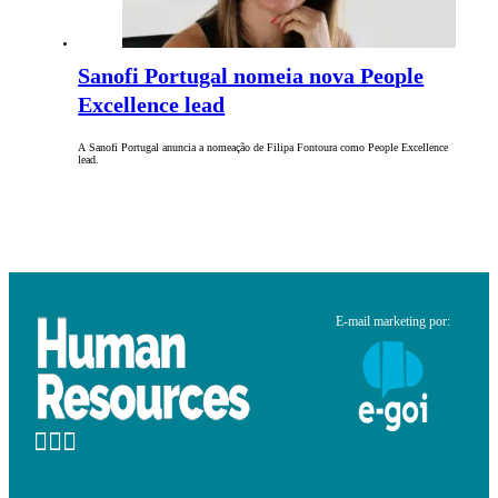
Sanofi Portugal nomeia nova People
Excellence lead
A Sanofi Portugal anuncia a nomeação de Filipa Fontoura como People Excellence
lead.
E-mail marketing por: