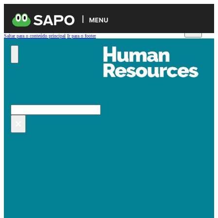
MENU
Saltar para o conteúdo principal
Ir para o footer
Pesquisar no site
Pesquisar
×