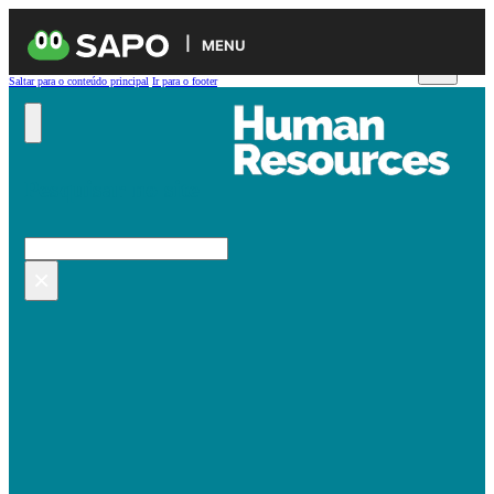
MENU
Saltar para o conteúdo principal
Ir para o footer
Pesquisar no site
Pesquisar
×