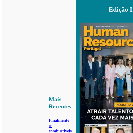
Edição 
Mais
Recentes
Finalmente
os
combustíveis