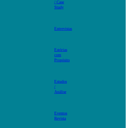
/ Case
Study
Entrevistas
Estórias
com
Propósito
Estudos
/
Análise
Eventos
Revista