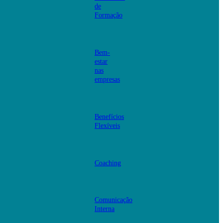
de
Formação
Bem-
estar
nas
empresas
Benefícios
Flexíveis
Coaching
Comunicação
Interna