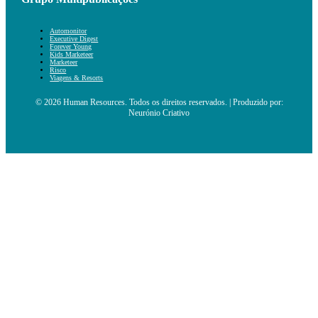
Automonitor
Executive Digest
Forever Young
Kids Marketeer
Marketeer
Risco
Viagens & Resorts
© 2026 Human Resources. Todos os direitos reservados. | Produzido por:
Neurónio Criativo