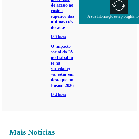
de acesso ao
ensino
superior das
A sua informação está protegida. Le
últimas três
décadas
há 3 horas
O impacto
social da IA
no trabalho
(e na
sociedade)
vai estar em
destaque no
Fusion 2026
há 4 horas
Mais Notícias