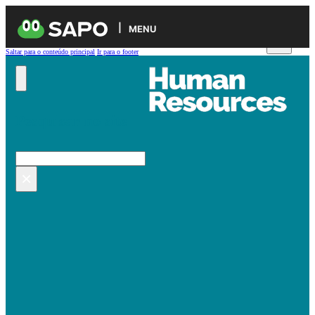
MENU
Saltar para o conteúdo principal
Ir para o footer
Pesquisar no site
Pesquisar
×