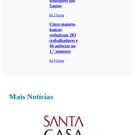
Rodrigues dos
Santos
há 3 horas
Cinco maiores
bancos
reduziram 283
trabalhadores e
44 agências no
1.º semestre
há 4 horas
Mais Notícias