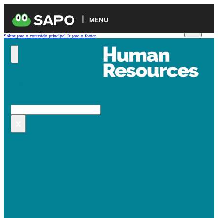
MENU
Saltar para o conteúdo principal
Ir para o footer
Pesquisar no site
Pesquisar
×