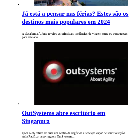
Já está a pensar nas férias? Estes são os
destinos mais populares em 2024
A plataforma Airbnb revelou as principais tendências de viagem entre os portugueses
para este ano.
OutSystems abre escritório em
Singapura
Com o objectivo de criar um centro de negócios e serviços capaz de servir a região
Ásia-Pacífico, a portuguesa OutSystems…