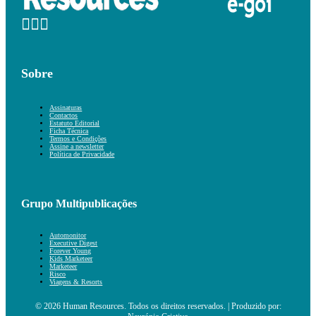
Sobre
Assinaturas
Contactos
Estatuto Editorial
Ficha Técnica
Termos e Condições
Assine a newsletter
Política de Privacidade
Grupo Multipublicações
Automonitor
Executive Digest
Forever Young
Kids Marketeer
Marketeer
Risco
Viagens & Resorts
© 2026 Human Resources. Todos os direitos reservados. | Produzido por: