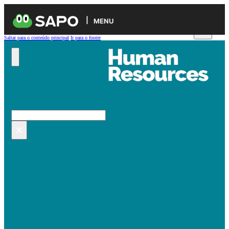
MENU
Saltar para o conteúdo principal
Ir para o footer
Pesquisar no site
Pesquisar
×