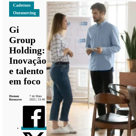
Cadernos
Outsourcing
Gi
Group
Holding:
Inovação
e talento
em foco
Human
7 de Maio
Resources
2025 | 13:40