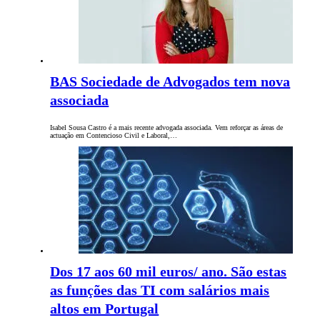
BAS Sociedade de Advogados tem nova
associada
Isabel Sousa Castro é a mais recente advogada associada. Vem reforçar as áreas de
actuação em Contencioso Civil e Laboral,…
Dos 17 aos 60 mil euros/ ano. São estas
as funções das TI com salários mais
altos em Portugal