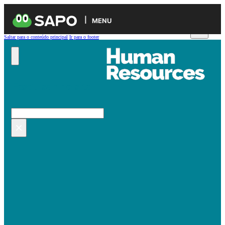
MENU
Saltar para o conteúdo principal
Ir para o footer
Pesquisar no site
Pesquisar
×