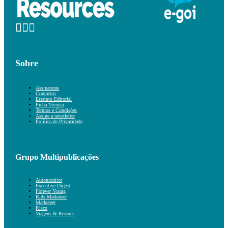
Sobre
Assinaturas
Contactos
Estatuto Editorial
Ficha Técnica
Termos e Condições
Assine a newsletter
Política de Privacidade
Grupo Multipublicações
Automonitor
Executive Digest
Forever Young
Kids Marketeer
Marketeer
Risco
Viagens & Resorts