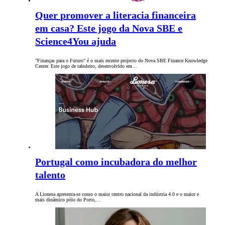
Quer promover a literacia financeira
em casa? Este jogo da Nova SBE e
Science4You ajuda
"Finanças para o Futuro" é o mais recente projecto do Nova SBE Finance Knowledge
Center. Este jogo de tabuleiro, desenvolvido em…
Portugal como incubadora do melhor
talento
A Lionesa apresenta-se como o maior centro nacional da indústria 4.0 e o maior e
mais dinâmico pólo do Porto,…