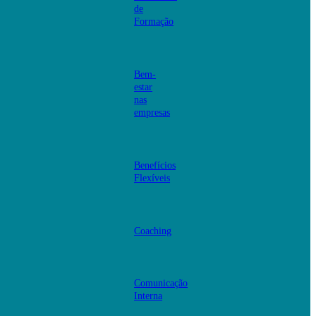
de
Formação
Bem-
estar
nas
empresas
Benefícios
Flexíveis
Coaching
Comunicação
Interna