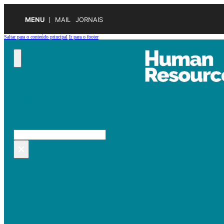
MENU
MAIL
JORNAIS
Saltar para o conteúdo principal
Ir para o footer
Pesquisar no site
Pesquisar
×