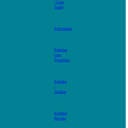
/ Case
Study
Entrevistas
Estórias
com
Propósito
Estudos
/
Análise
Eventos
Revista