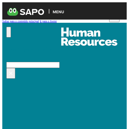
MENU
Saltar para o conteúdo principal
Ir para o footer
Pesquisar no site
Pesquisar
×