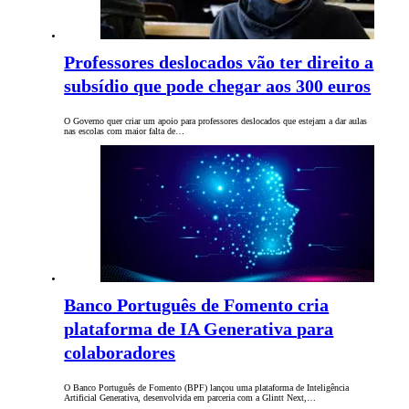
Professores deslocados vão ter direito a
subsídio que pode chegar aos 300 euros
O Governo quer criar um apoio para professores deslocados que estejam a dar aulas
nas escolas com maior falta de…
Banco Português de Fomento cria
plataforma de IA Generativa para
colaboradores
O Banco Português de Fomento (BPF) lançou uma plataforma de Inteligência
Artificial Generativa, desenvolvida em parceria com a Glintt Next,…