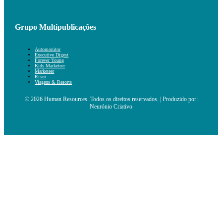
Grupo Multipublicações
Automonitor
Executive Digest
Forever Young
Kids Marketeer
Marketeer
Risco
Viagens & Resorts
© 2026 Human Resources. Todos os direitos reservados. | Produzido por:
Neurónio Criativo