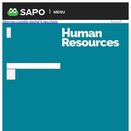
MENU
Saltar para o conteúdo principal
Ir para o footer
Pesquisar no site
Pesquisar
×