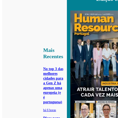
Mais
Recentes
No top 3 das
melhores
cidades para
a Gen Z há
apenas uma
europeia (e
é
portuguesa)
há 6 horas