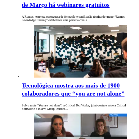
de Março há webinares gratuitos
A Rumos, empresa portuguesa de formação e certificação técnica do grupo “Rumos -
Knowledge Sharing” estabeleceu uma parceria com a…
Tecnológica mostra aos mais de 1900
colaboradores que “you are not alone”
Sob o mote “You are not alone”, a Critical TechWorks, joint-venture entre a Critical
Software e o BMW Group, celebra…