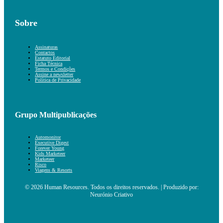
Sobre
Assinaturas
Contactos
Estatuto Editorial
Ficha Técnica
Termos e Condições
Assine a newsletter
Política de Privacidade
Grupo Multipublicações
Automonitor
Executive Digest
Forever Young
Kids Marketeer
Marketeer
Risco
Viagens & Resorts
© 2026 Human Resources. Todos os direitos reservados. | Produzido por:
Neurónio Criativo