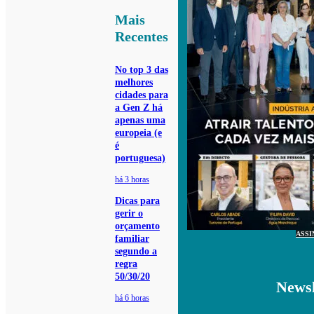
Mais
Recentes
No top 3 das
melhores
cidades para
a Gen Z há
apenas uma
europeia (e
é
portuguesa)
há 3 horas
Dicas para
gerir o
orçamento
ASSI
familiar
segundo a
regra
50/30/20
Newsl
há 6 horas