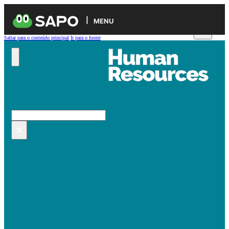
MENU
Saltar para o conteúdo principal
Ir para o footer
Pesquisar no site
Pesquisar
×