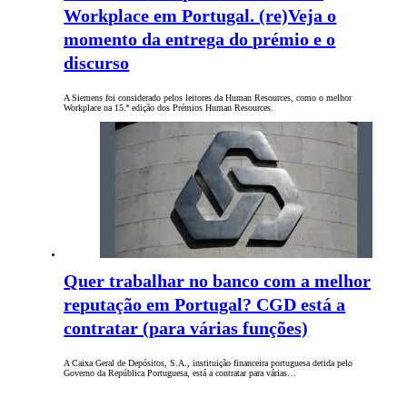
Workplace em Portugal. (re)Veja o
momento da entrega do prémio e o
discurso
A Siemens foi considerado pelos leitores da Human Resources, como o melhor
Workplace na 15.ª edição dos Prémios Human Resources.
Quer trabalhar no banco com a melhor
reputação em Portugal? CGD está a
contratar (para várias funções)
A Caixa Geral de Depósitos, S.A., instituição financeira portuguesa detida pelo
Governo da República Portuguesa, está a contratar para várias…