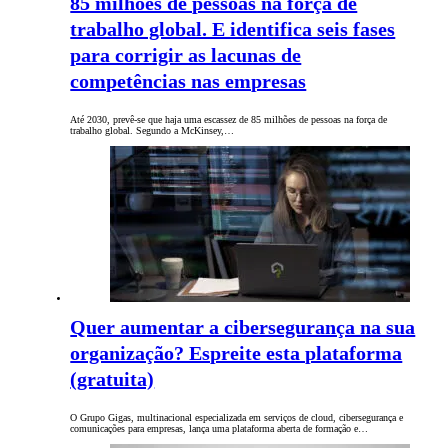
85 milhões de pessoas na força de
trabalho global. E identifica seis fases
para corrigir as lacunas de
competências nas empresas
Até 2030, prevê-se que haja uma escassez de 85 milhões de pessoas na força de
trabalho global. Segundo a McKinsey,…
Quer aumentar a cibersegurança na sua
organização? Espreite esta plataforma
(gratuita)
O Grupo Gigas, multinacional especializada em serviços de cloud, cibersegurança e
comunicações para empresas, lança uma plataforma aberta de formação e…