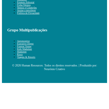
Estatuto Editorial
Ficha Técnica
Termos e Condições
Assine a newsletter
Política de Privacidade
Grupo Multipublicações
Automonitor
Executive Digest
Forever Young
Kids Marketeer
Marketeer
Risco
Viagens & Resorts
© 2026 Human Resources. Todos os direitos reservados. | Produzido por:
Neurónio Criativo