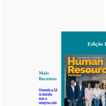
Edição 
Mais
Recentes
Quando a IA
se instala,
mas a
empresa não