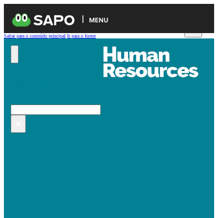
MENU
Saltar para o conteúdo principal
Ir para o footer
Pesquisar no site
Pesquisar
×