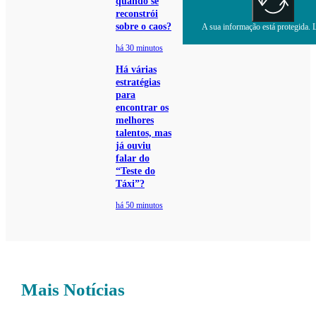
quando se
reconstrói
sobre o caos?
A sua informação está protegida. L
há 30 minutos
Há várias
estratégias
para
encontrar os
melhores
talentos, mas
já ouviu
falar do
“Teste do
Táxi”?
há 50 minutos
Mais Notícias