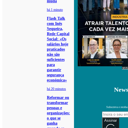
muda
há 1 minuto
Flash Talk
com Inês
Sequeira,
Rede Capital
Social: «Os
salários hoje
praticados
não são
suficientes
para
ASS
garantir
segurança
económica»
News
há 20 minutos
Reformar ou
transformar
Subscreva e receba
pessoas e
organizações:
o que se
Assinar
ganha