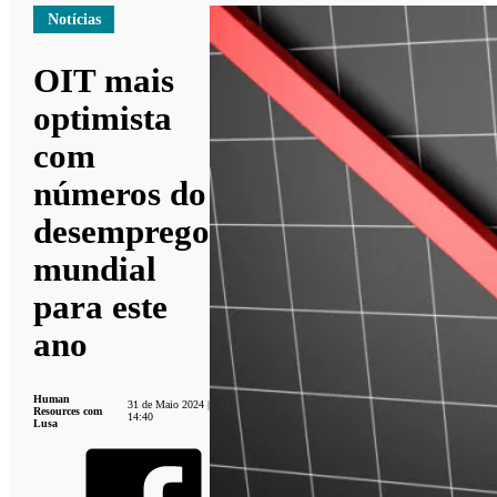
Notícias
OIT mais
optimista
com
números do
desemprego
mundial
para este
ano
Human
31 de Maio 2024 |
Resources com
14:40
Lusa