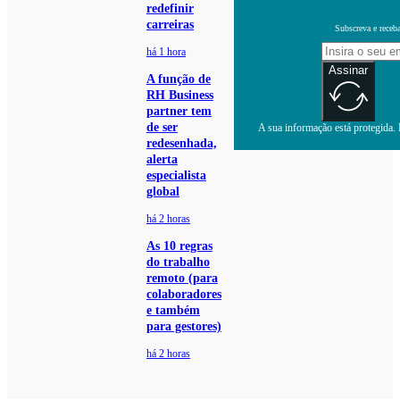
redefinir
carreiras
Subscreva e receb
há 1 hora
Assinar
A função de
RH Business
partner tem
de ser
A sua informação está protegida. L
redesenhada,
alerta
especialista
global
há 2 horas
As 10 regras
do trabalho
remoto (para
colaboradores
e também
para gestores)
há 2 horas