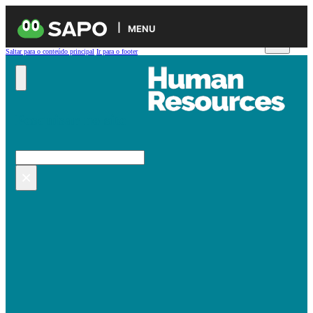
MENU
Saltar para o conteúdo principal
Ir para o footer
Pesquisar no site
Pesquisar
×