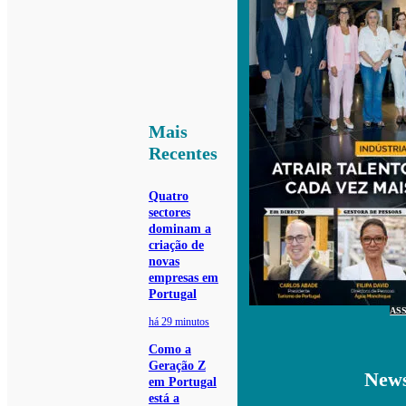
Mais
Recentes
Quatro
sectores
dominam a
criação de
novas
empresas em
Portugal
AS
há 29 minutos
Como a
Geração Z
News
em Portugal
está a