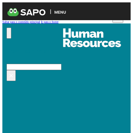
MENU
Saltar para o conteúdo principal
Ir para o footer
Pesquisar no site
Pesquisar
×