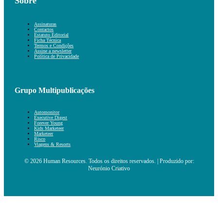
Sobre
Assinaturas
Contactos
Estatuto Editorial
Ficha Técnica
Termos e Condições
Assine a newsletter
Política de Privacidade
Grupo Multipublicações
Automonitor
Executive Digest
Forever Young
Kids Marketeer
Marketeer
Risco
Viagens & Resorts
© 2026 Human Resources. Todos os direitos reservados. | Produzido por:
Neurónio Criativo