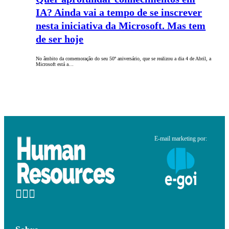
IA? Ainda vai a tempo de se inscrever
nesta iniciativa da Microsoft. Mas tem
de ser hoje
No âmbito da comemoração do seu 50º aniversário, que se realizou a dia 4 de Abril, a
Microsoft está a…
E-mail marketing por: