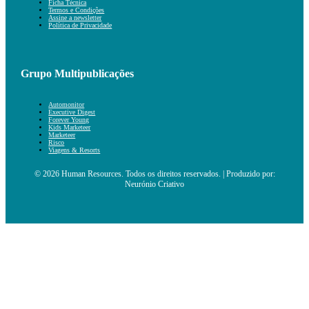
Ficha Técnica
Termos e Condições
Assine a newsletter
Política de Privacidade
Grupo Multipublicações
Automonitor
Executive Digest
Forever Young
Kids Marketeer
Marketeer
Risco
Viagens & Resorts
© 2026 Human Resources. Todos os direitos reservados. | Produzido por:
Neurónio Criativo