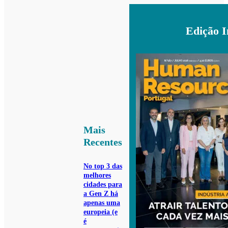
Edição 
Mais
Recentes
No top 3 das
melhores
cidades para
a Gen Z há
apenas uma
europeia (e
é