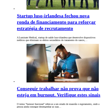
Startup luso-irlandesa fechou nova
ronda de financiamento para reforçar
estratégia de recrutamento
A Luminate Medical, startup de saúde luso-irlandesa que desenvolve dispositivos
médicos que eliminam os efeitos secundários do tratamento do cancro,…
Conseguir trabalhar não prova que não
esteja em burnout. Verifique estes sinais
O termo "burnout funcional" refere-se a um estado de exaustão e esgotamento, onde a
pessoa ainda consegue desempenhar as suas…