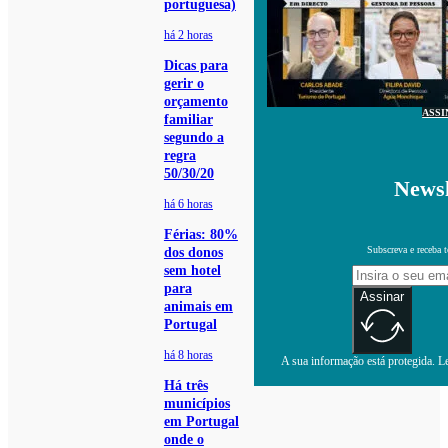
portuguesa)
há 2 horas
Dicas para
gerir o
orçamento
ASSI
familiar
segundo a
regra
50/30/20
Newsl
há 6 horas
Férias: 80%
Subscreva e receba 
dos donos
sem hotel
para
Assinar
animais em
Portugal
há 8 horas
A sua informação está protegida. Le
Há três
municípios
em Portugal
onde o