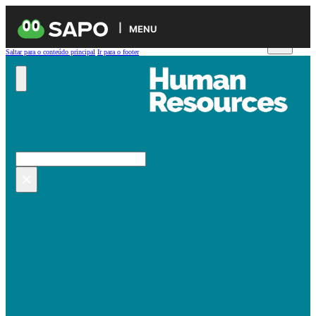
MENU
Saltar para o conteúdo principal
Ir para o footer
Pesquisar no site
Pesquisar
×