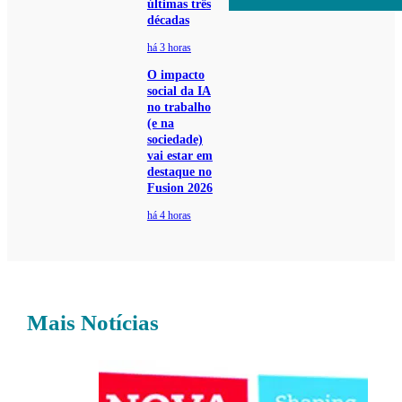
últimas três
décadas
há 3 horas
O impacto
social da IA
no trabalho
(e na
sociedade)
vai estar em
destaque no
Fusion 2026
há 4 horas
Mais Notícias