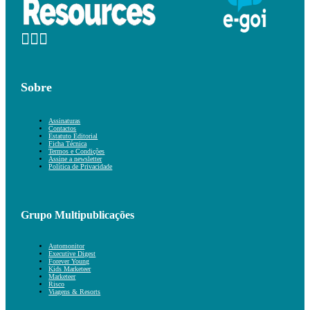
Sobre
Assinaturas
Contactos
Estatuto Editorial
Ficha Técnica
Termos e Condições
Assine a newsletter
Política de Privacidade
Grupo Multipublicações
Automonitor
Executive Digest
Forever Young
Kids Marketeer
Marketeer
Risco
Viagens & Resorts