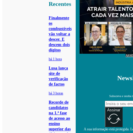
Recentes
Finalmente
os
combustíveis
vão voltar a
descer. E
descem dois
dígitos
ASS
há 1 hora
Lusa lança
site de
Newsl
verificação
de factos
há 3 horas
Subscreva e receba 
Recorde de
candidatos
Assinar
na 1.ª fase
de acesso ao
ensino
superior das
A sua informação está protegida. Le