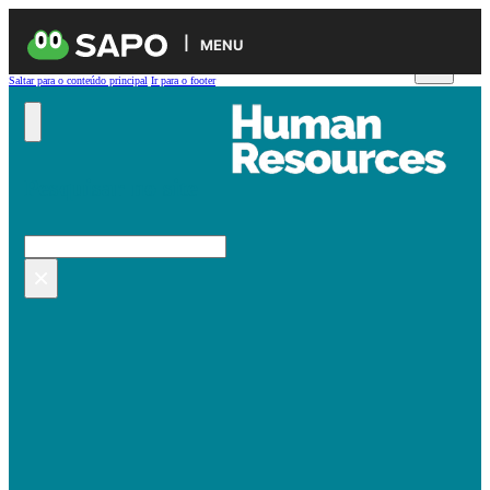
MENU
Saltar para o conteúdo principal
Ir para o footer
Pesquisar no site
Pesquisar
×