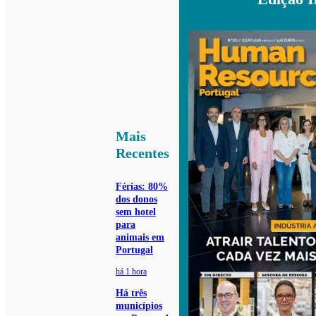
Mais
Recentes
Férias: 80%
dos donos
sem hotel
para
animais em
Portugal
há 1 hora
Há três
municípios