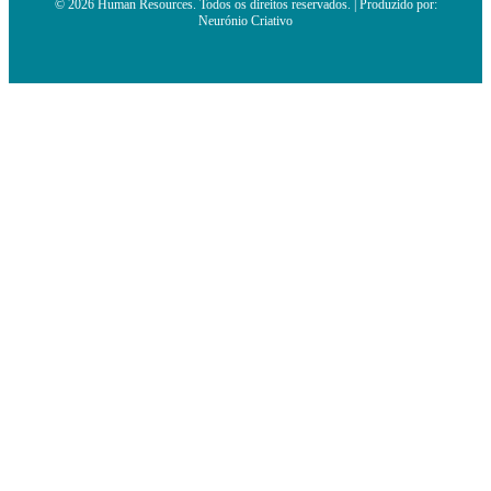
© 2026 Human Resources. Todos os direitos reservados. | Produzido por:
Neurónio Criativo