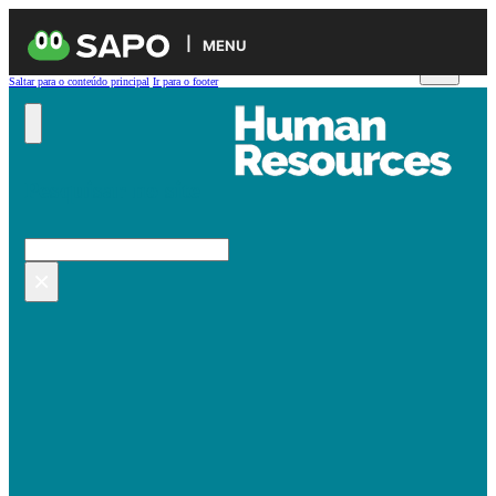
MENU
Saltar para o conteúdo principal
Ir para o footer
Pesquisar no site
Pesquisar
×