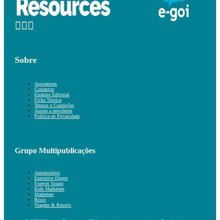
Sobre
Assinaturas
Contactos
Estatuto Editorial
Ficha Técnica
Termos e Condições
Assine a newsletter
Política de Privacidade
Grupo Multipublicações
Automonitor
Executive Digest
Forever Young
Kids Marketeer
Marketeer
Risco
Viagens & Resorts