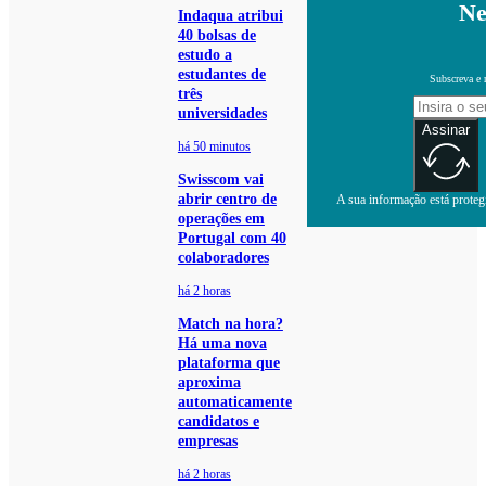
Ne
Indaqua atribui
40 bolsas de
estudo a
estudantes de
Subscreva e 
três
universidades
Assinar
há 50 minutos
Swisscom vai
abrir centro de
A sua informação está protegi
operações em
Portugal com 40
colaboradores
há 2 horas
Match na hora?
Há uma nova
plataforma que
aproxima
automaticamente
candidatos e
empresas
há 2 horas