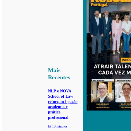
Mais
Recentes
NLP e NOVA
School of Law
reforçam ligação
academia e
prática
profissional
há 10 minutos