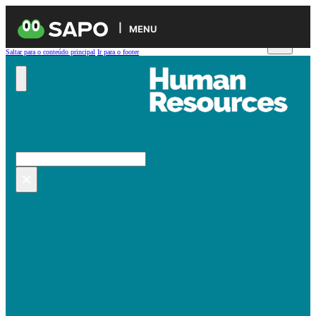
MENU
Saltar para o conteúdo principal
Ir para o footer
Pesquisar no site
Pesquisar
×