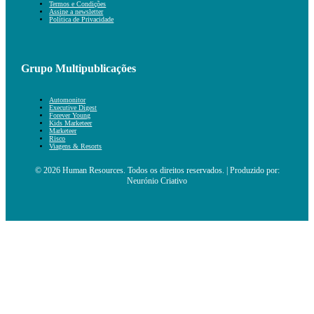
Termos e Condições
Assine a newsletter
Política de Privacidade
Grupo Multipublicações
Automonitor
Executive Digest
Forever Young
Kids Marketeer
Marketeer
Risco
Viagens & Resorts
© 2026 Human Resources. Todos os direitos reservados. | Produzido por:
Neurónio Criativo