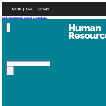
MENU
MAIL
JORNAIS
Saltar para o conteúdo principal
Ir para o footer
Pesquisar no site
Pesquisar
×