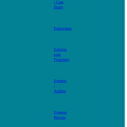
/ Case
Study
Entrevistas
Estórias
com
Propósito
Estudos
/
Análise
Eventos
Revista