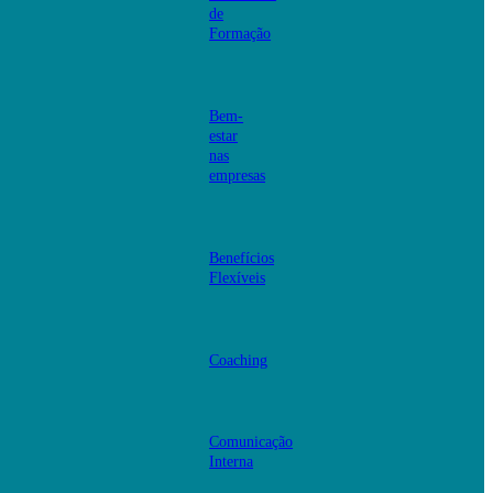
de
Formação
Bem-
estar
nas
empresas
Benefícios
Flexíveis
Coaching
Comunicação
Interna