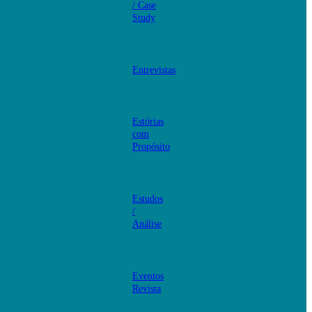
/ Case
Study
Entrevistas
Estórias
com
Propósito
Estudos
/
Análise
Eventos
Revista