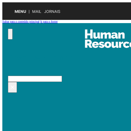
MENU
MAIL
JORNAIS
Saltar para o conteúdo principal
Ir para o footer
Pesquisar no site
Pesquisar
×