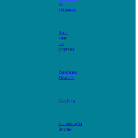
de
Formação
Bem-
estar
nas
empresas
Benefícios
Flexíveis
Coaching
Comunicação
Interna