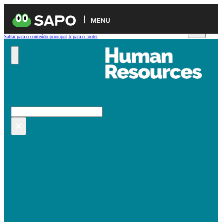
MENU
Saltar para o conteúdo principal
Ir para o footer
Pesquisar no site
Pesquisar
×