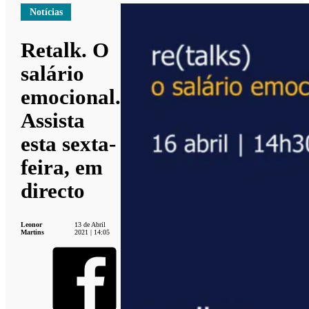
Notícias
Retalk. O
salário
emocional.
Assista
esta sexta-
feira, em
directo
Leonor
13 de Abril
Martins
2021 | 14:05