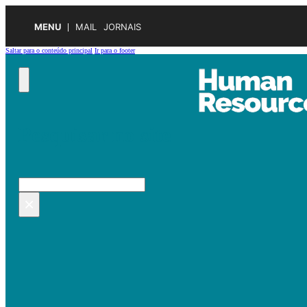
MENU
MAIL
JORNAIS
Saltar para o conteúdo principal
Ir para o footer
Pesquisar no site
Pesquisar
×