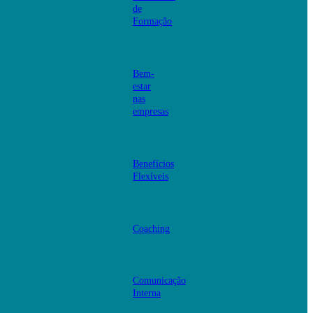
de
Formação
Bem-
estar
nas
empresas
Benefícios
Flexíveis
Coaching
Comunicação
Interna