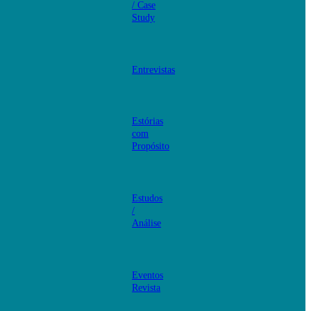
/ Case
Study
Entrevistas
Estórias
com
Propósito
Estudos
/
Análise
Eventos
Revista